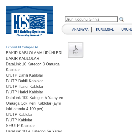
ANASAYFA
KURUMSAL
ÜRÜN
Expand All
Collapse All
BAKIR KABLOLAMA ÜRÜNLERİ
BAKIR KABLOLAR
DataLink 16 Kategori 3 Omurga
Kablolar
U/UTP Dahili Kablolar
F/UTP Dahili Kablolar
U/UTP Harici Kablolar
F/UTP Harici Kablolar
DataLink 100 Kategori 5 Yatay ve
Omurga Çok Perli Kablolar (aynı
kılıf altında 4-100 per)
U/UTP Kablolar
F/UTP Kablolar
SF/UTP Kablolar
DataLink 100e Kategori 5e Yatay