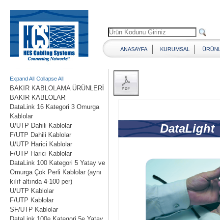
ANASAYFA
KURUMSAL
ÜRÜN
Expand All
Collapse All
BAKIR KABLOLAMA ÜRÜNLERİ
BAKIR KABLOLAR
DataLink 16 Kategori 3 Omurga
Kablolar
U/UTP Dahili Kablolar
F/UTP Dahili Kablolar
U/UTP Harici Kablolar
F/UTP Harici Kablolar
DataLink 100 Kategori 5 Yatay ve
Omurga Çok Perli Kablolar (aynı
kılıf altında 4-100 per)
U/UTP Kablolar
F/UTP Kablolar
SF/UTP Kablolar
DataLink 100e Kategori 5e Yatay