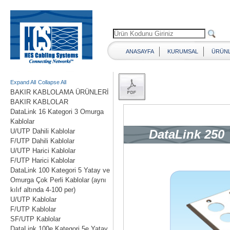
ANASAYFA
KURUMSAL
ÜRÜN
Expand All
Collapse All
BAKIR KABLOLAMA ÜRÜNLERİ
BAKIR KABLOLAR
DataLink 16 Kategori 3 Omurga
Kablolar
U/UTP Dahili Kablolar
F/UTP Dahili Kablolar
U/UTP Harici Kablolar
F/UTP Harici Kablolar
DataLink 100 Kategori 5 Yatay ve
Omurga Çok Perli Kablolar (aynı
kılıf altında 4-100 per)
U/UTP Kablolar
F/UTP Kablolar
SF/UTP Kablolar
DataLink 100e Kategori 5e Yatay